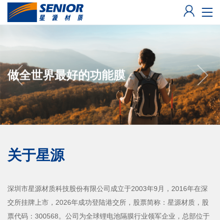
�л
做全世界最好的功能膜
关于星源
深圳市星源材质科技股份有限公司成立于2003年9月，2016年在深
交所挂牌上市，2026年成功登陆港交所，股票简称：星源材质，股
票代码：300568。公司为全球锂电池隔膜行业领军企业，总部位于