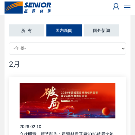
�л
所 有
国内新闻
国外新闻
2月
2026.02.10
立状明责，授奖彰先：星源材质开启2026破局之年